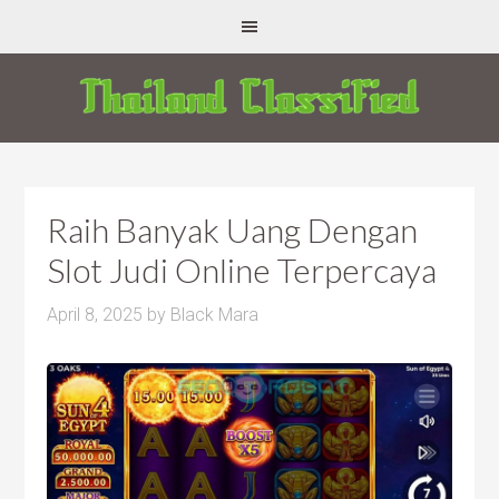
Raih Banyak Uang Dengan
Slot Judi Online Terpercaya
April 8, 2025
by
Black Mara