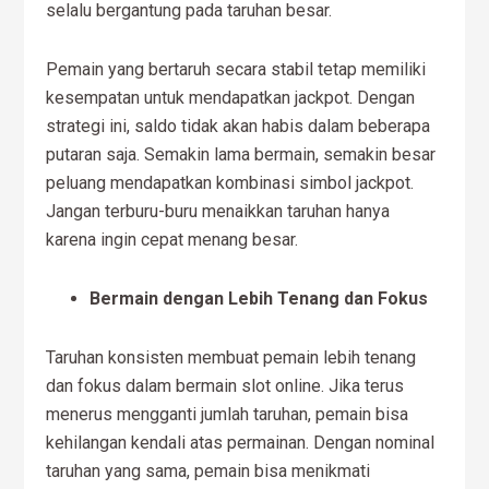
selalu bergantung pada taruhan besar.
Pemain yang bertaruh secara stabil tetap memiliki
kesempatan untuk mendapatkan jackpot. Dengan
strategi ini, saldo tidak akan habis dalam beberapa
putaran saja. Semakin lama bermain, semakin besar
peluang mendapatkan kombinasi simbol jackpot.
Jangan terburu-buru menaikkan taruhan hanya
karena ingin cepat menang besar.
Bermain dengan Lebih Tenang dan Fokus
Taruhan konsisten membuat pemain lebih tenang
dan fokus dalam bermain slot online. Jika terus
menerus mengganti jumlah taruhan, pemain bisa
kehilangan kendali atas permainan. Dengan nominal
taruhan yang sama, pemain bisa menikmati