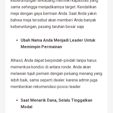
keberuntungan terkadang memiliki kapasitas yang
sama sehingga menjadikannya target.
Kendalikan
meja dengan gaya bermain Anda. Saat Anda yakin
bahwa meja tersebut akan memberi Anda banyak
keberuntungan, pasang taruhan besar saja.
Ubah Nama Anda Menjadi Leader Untuk
Memimpin Permainan
Alhasil, Anda dapat berpindah-pindah tanpa harus
memeriksa kondisi di antara ronde. Anda akan
melawan tujuh pemain dengan peluang menang yang
lebih baik, sama seperti dealer. karena admin juga
memberikan rekomendasi posisi leader.
Saat Menarik Dana, Selalu Tinggalkan
Modal