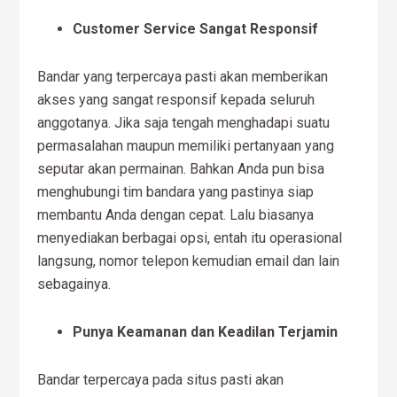
Customer Service Sangat Responsif
Bandar yang terpercaya pasti akan memberikan
akses yang sangat responsif kepada seluruh
anggotanya. Jika saja tengah menghadapi suatu
permasalahan maupun memiliki pertanyaan yang
seputar akan permainan.
Bahkan Anda pun bisa
menghubungi tim bandara yang pastinya siap
membantu Anda dengan cepat. Lalu biasanya
menyediakan berbagai opsi, entah itu operasional
langsung, nomor telepon kemudian email dan lain
sebagainya.
Punya Keamanan dan Keadilan Terjamin
Bandar terpercaya pada situs pasti akan