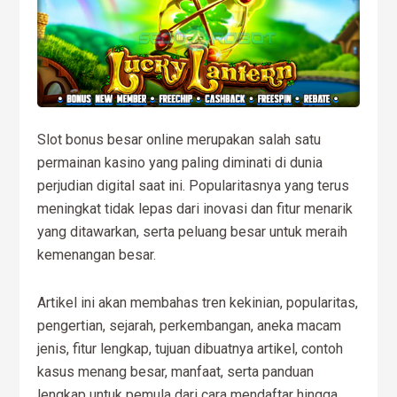
Slot bonus besar online merupakan salah satu
permainan kasino yang paling diminati di dunia
perjudian digital saat ini. Popularitasnya yang terus
meningkat tidak lepas dari inovasi dan fitur menarik
yang ditawarkan, serta peluang besar untuk meraih
kemenangan besar.
Artikel ini akan membahas tren kekinian, popularitas,
pengertian, sejarah, perkembangan, aneka macam
jenis, fitur lengkap, tujuan dibuatnya artikel, contoh
kasus menang besar, manfaat, serta panduan
lengkap untuk pemula dari cara mendaftar hingga