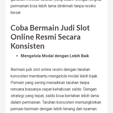
permainan bisa lebih lama dinikmati tanpa resiko
besar.
Coba Bermain Judi Slot
Online Resmi Secara
Konsisten
Mengelola Modal dengan Lebih Baik
Bermain judi slot online resmi dengan taruhan
konsisten membantu mengelola modal lebih bijak.
Pemain yang sering menaikkan taruhan tanpa
rencana biasanya cepat kehabisan saldo. Dengan
strategi yang tepat, saldo bisa bertahan lebih lama
dalam permainan. Taruhan konsisten memungkinkan
pemain bermain dengan lebih tenang dan nyaman.