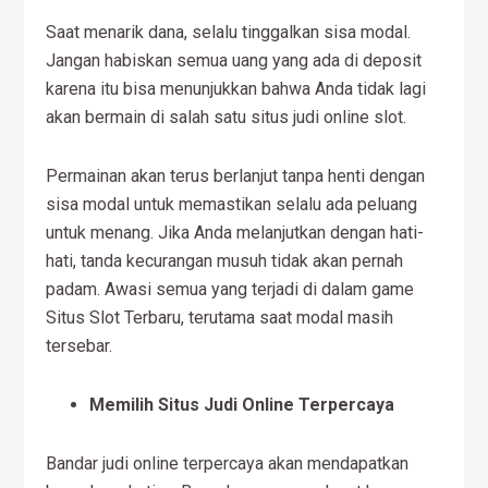
Saat menarik dana, selalu tinggalkan sisa modal.
Jangan habiskan semua uang yang ada di deposit
karena itu bisa menunjukkan bahwa Anda tidak lagi
akan bermain di salah satu situs judi online slot.
Permainan akan terus berlanjut tanpa henti dengan
sisa modal untuk memastikan selalu ada peluang
untuk menang. Jika Anda melanjutkan dengan hati-
hati, tanda kecurangan musuh tidak akan pernah
padam. Awasi semua yang terjadi di dalam game
Situs Slot Terbaru, terutama saat modal masih
tersebar.
Memilih Situs Judi Online Terpercaya
Bandar judi online terpercaya akan mendapatkan