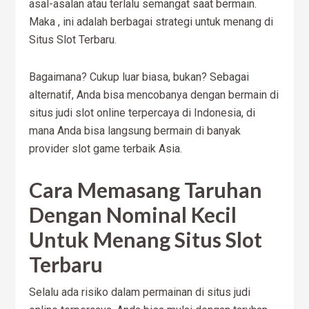
asal-asalan atau terlalu semangat saat bermain.
Maka , ini adalah berbagai strategi untuk menang di
Situs Slot Terbaru
.
Bagaimana? Cukup luar biasa, bukan? Sebagai
alternatif, Anda bisa mencobanya dengan bermain di
situs judi slot online terpercaya di Indonesia, di
mana Anda bisa langsung bermain di banyak
provider slot game terbaik Asia.
Cara Memasang Taruhan
Dengan Nominal Kecil
Untuk Menang Situs Slot
Terbaru
Selalu ada risiko dalam permainan di situs judi