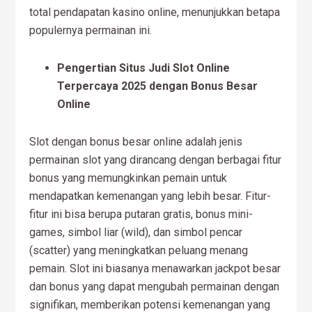
total pendapatan kasino online, menunjukkan betapa
populernya permainan ini.
Pengertian Situs Judi Slot Online
Terpercaya 2025 dengan Bonus Besar
Online
Slot dengan bonus besar online adalah jenis
permainan slot yang dirancang dengan berbagai fitur
bonus yang memungkinkan pemain untuk
mendapatkan kemenangan yang lebih besar. Fitur-
fitur ini bisa berupa putaran gratis, bonus mini-
games, simbol liar (wild), dan simbol pencar
(scatter) yang meningkatkan peluang menang
pemain. Slot ini biasanya menawarkan jackpot besar
dan bonus yang dapat mengubah permainan dengan
signifikan, memberikan potensi kemenangan yang