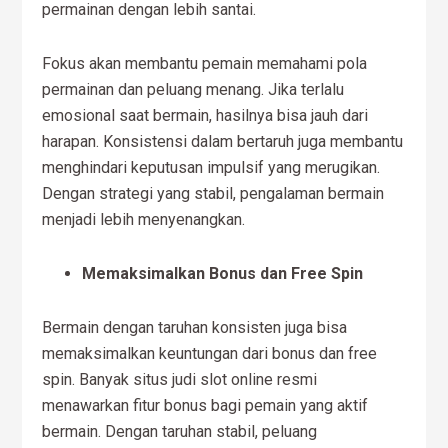
permainan dengan lebih santai.
Fokus akan membantu pemain memahami pola
permainan dan peluang menang. Jika terlalu
emosional saat bermain, hasilnya bisa jauh dari
harapan. Konsistensi dalam bertaruh juga membantu
menghindari keputusan impulsif yang merugikan.
Dengan strategi yang stabil, pengalaman bermain
menjadi lebih menyenangkan.
Memaksimalkan Bonus dan Free Spin
Bermain dengan taruhan konsisten juga bisa
memaksimalkan keuntungan dari bonus dan free
spin. Banyak situs judi slot online resmi
menawarkan fitur bonus bagi pemain yang aktif
bermain. Dengan taruhan stabil, peluang