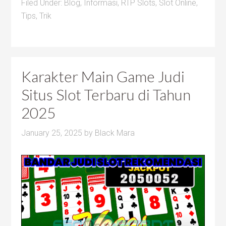
Filed Under:
Blog
,
Informasi
,
RTP Slots
,
Slot Online
,
Tips
,
Trik
Karakter Main Game Judi
Situs Slot Terbaru di Tahun
2025
January 25, 2025
by
Black Mara