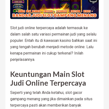
Slot judi online terpercaya adalah termasuk ke
dalam salah satu variasi permainan judi yang selalu
populer. Entah itu di kawasan kasino bahkan saat ini
yang tengah berubah menjadi metode online. Lalu
kenapa permainan ini cukup terkenal? Inilah
penjelasannya.
Keuntungan Main Slot
Judi Online Terpercaya
Seperti yang telah Anda ketahui,
slot gacor
gampang menang
yang jika dimainkan pada situs
terpercaya pasti akan memberikan banyak