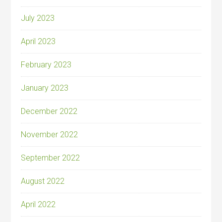
July 2023
April 2023
February 2023
January 2023
December 2022
November 2022
September 2022
August 2022
April 2022