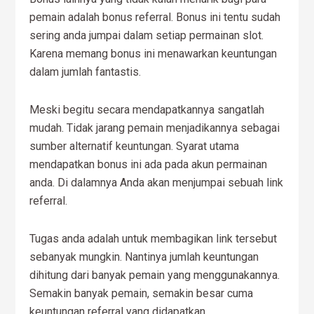
pemain adalah bonus referral. Bonus ini tentu sudah
sering anda jumpai dalam setiap permainan slot.
Karena memang bonus ini menawarkan keuntungan
dalam jumlah fantastis.
Meski begitu secara mendapatkannya sangatlah
mudah. Tidak jarang pemain menjadikannya sebagai
sumber alternatif keuntungan.
Syarat utama
mendapatkan bonus ini ada pada akun permainan
anda. Di dalamnya Anda akan menjumpai sebuah link
referral.
Tugas anda adalah untuk membagikan link tersebut
sebanyak mungkin. Nantinya jumlah keuntungan
dihitung dari banyak pemain yang menggunakannya.
Semakin banyak pemain, semakin besar cuma
keuntungan referral yang didapatkan.