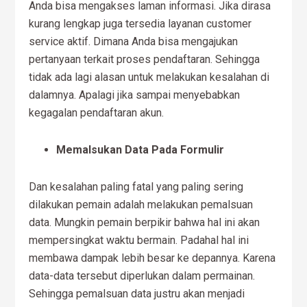
Anda bisa mengakses laman informasi. Jika dirasa
kurang lengkap juga tersedia layanan customer
service aktif. Dimana Anda bisa mengajukan
pertanyaan terkait proses pendaftaran. Sehingga
tidak ada lagi alasan untuk melakukan kesalahan di
dalamnya. Apalagi jika sampai menyebabkan
kegagalan pendaftaran akun.
Memalsukan Data Pada Formulir
Dan kesalahan paling fatal yang paling sering
dilakukan pemain adalah melakukan pemalsuan
data. Mungkin pemain berpikir bahwa hal ini akan
mempersingkat waktu bermain. Padahal hal ini
membawa dampak lebih besar ke depannya. Karena
data-data tersebut diperlukan dalam permainan.
Sehingga pemalsuan data justru akan menjadi