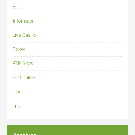
Blog
Informasi
Live Casino
Poker
RTP Slots
Slot Online
Tips
Trik