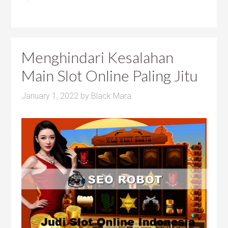
Menghindari Kesalahan
Main Slot Online Paling Jitu
January 1, 2022
by
Black Mara