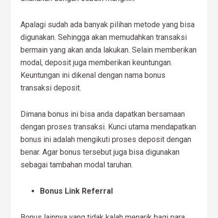
Apalagi sudah ada banyak pilihan metode yang bisa
digunakan. Sehingga akan memudahkan transaksi
bermain yang akan anda lakukan.
Selain memberikan
modal, deposit juga memberikan keuntungan.
Keuntungan ini dikenal dengan nama bonus
transaksi deposit.
Dimana bonus ini bisa anda dapatkan bersamaan
dengan proses transaksi. Kunci utama mendapatkan
bonus ini adalah mengikuti proses deposit dengan
benar. Agar bonus tersebut juga bisa digunakan
sebagai tambahan modal taruhan.
Bonus Link Referral
Bonus lainnya yang tidak kalah menarik bagi para