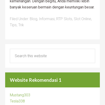
kemenangan. Dengan begitu, Anda memiliki lebih
banyak keseruan bermain dengan keuntungan besar.
Filed Under:
Blog
,
Informasi
,
RTP Slots
,
Slot Online
,
Tips
,
Trik
Website Rekomendasi 1
Mustang303
Tesla338