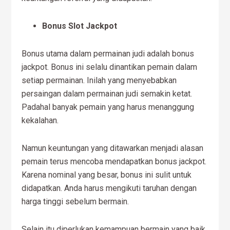
Bonus Slot Jackpot
Bonus utama dalam permainan judi adalah bonus
jackpot. Bonus ini selalu dinantikan pemain dalam
setiap permainan. Inilah yang menyebabkan
persaingan dalam permainan judi semakin ketat.
Padahal banyak pemain yang harus menanggung
kekalahan.
Namun keuntungan yang ditawarkan menjadi alasan
pemain terus mencoba mendapatkan bonus jackpot.
Karena nominal yang besar, bonus ini sulit untuk
didapatkan. Anda harus mengikuti taruhan dengan
harga tinggi sebelum bermain.
Selain itu diperlukan kemampuan bermain yang baik.