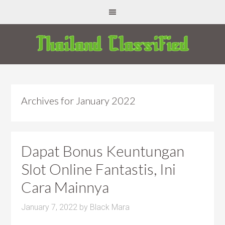
Archives for January 2022
Dapat Bonus Keuntungan
Slot Online Fantastis, Ini
Cara Mainnya
January 7, 2022
by
Black Mara