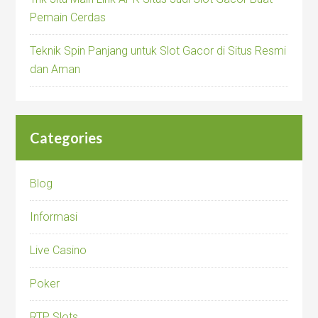
Pemain Cerdas
Teknik Spin Panjang untuk Slot Gacor di Situs Resmi
dan Aman
Categories
Blog
Informasi
Live Casino
Poker
RTP Slots