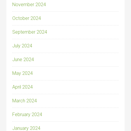
November 2024
October 2024
September 2024
July 2024
June 2024
May 2024
April 2024
March 2024
February 2024
January 2024