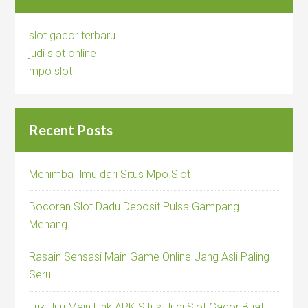
slot gacor terbaru
judi slot online
mpo slot
Recent Posts
Menimba Ilmu dari Situs Mpo Slot
Bocoran Slot Dadu Deposit Pulsa Gampang
Menang
Rasain Sensasi Main Game Online Uang Asli Paling
Seru
Trik Jitu Main Link APK Situs Judi Slot Gacor Buat