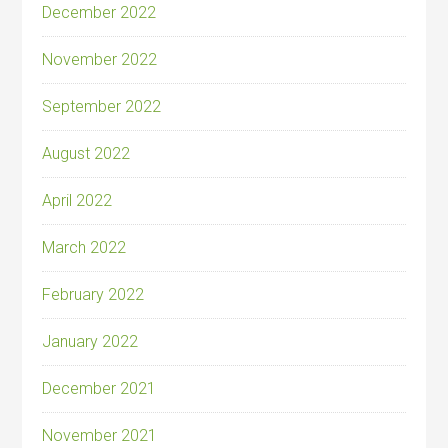
December 2022
November 2022
September 2022
August 2022
April 2022
March 2022
February 2022
January 2022
December 2021
November 2021