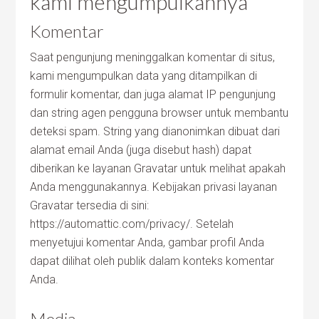
kami mengumpulkannya
Komentar
Saat pengunjung meninggalkan komentar di situs,
kami mengumpulkan data yang ditampilkan di
formulir komentar, dan juga alamat IP pengunjung
dan string agen pengguna browser untuk membantu
deteksi spam. String yang dianonimkan dibuat dari
alamat email Anda (juga disebut hash) dapat
diberikan ke layanan Gravatar untuk melihat apakah
Anda menggunakannya. Kebijakan privasi layanan
Gravatar tersedia di sini:
https://automattic.com/privacy/. Setelah
menyetujui komentar Anda, gambar profil Anda
dapat dilihat oleh publik dalam konteks komentar
Anda.
Media