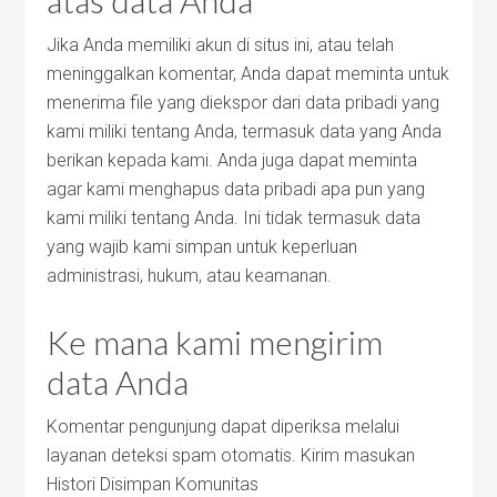
atas data Anda
Jika Anda memiliki akun di situs ini, atau telah
meninggalkan komentar, Anda dapat meminta untuk
menerima file yang diekspor dari data pribadi yang
kami miliki tentang Anda, termasuk data yang Anda
berikan kepada kami. Anda juga dapat meminta
agar kami menghapus data pribadi apa pun yang
kami miliki tentang Anda. Ini tidak termasuk data
yang wajib kami simpan untuk keperluan
administrasi, hukum, atau keamanan.
Ke mana kami mengirim
data Anda
Komentar pengunjung dapat diperiksa melalui
layanan deteksi spam otomatis. Kirim masukan
Histori Disimpan Komunitas