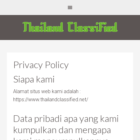
Privacy Policy
Siapa kami
Alamat situs web kami adalah :
https://www.thailandclassified.net/
Data pribadi apa yang kami
kumpulkan dan mengapa