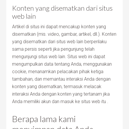
Konten yang disematkan dari situs
web lain
Artikel di situs ini dapat mencakup konten yang
disematkan (mis. video, gambar, artikel, dll.). Konten
yang disematkan dari situs web lain berperilaku
sama persis seperti jika pengunjung telah
mengunjungi situs web lain. Situs web ini dapat
mengumpulkan data tentang Anda, menggunakan
cookie, menanamkan pelacakan pihak ketiga
tambahan, dan memantau interaksi Anda dengan
konten yang disematkan, termasuk melacak
interaksi Anda dengan konten yang tertanam jika
Anda memiliki akun dan masuk ke situs web itu .
Berapa lama kami