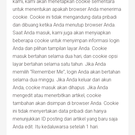
kami, kami akan menetapkan cookie sementara
untuk menentukan apakah browser Anda menerima
cookie. Cookie ini tidak mengandung data pribadi
dan dibuang ketika Anda menutup browser Anda.
Saat Anda masuk, kami juga akan menyiapkan
beberapa cookie untuk menyimpan informasi login
Anda dan pilihan tampilan layar Anda. Cookie
masuk bertahan selama dua hari, dan cookie opsi
layar bertahan selama satu tahun. Jika Anda
memilih “Remember Me”, login Anda akan bertahan
selama dua minggu. Jika Anda keluar dari akun
Anda, cookie masuk akan dihapus. Jika Anda
mengedit atau menerbitkan artikel, cookie
tambahan akan disimpan di browser Anda. Cookie
ini tidak menyertakan data pribadi dan hanya
menunjukkan ID posting dari artikel yang baru saja
Anda edit. Itu kedaluwarsa setelah 1 hari.