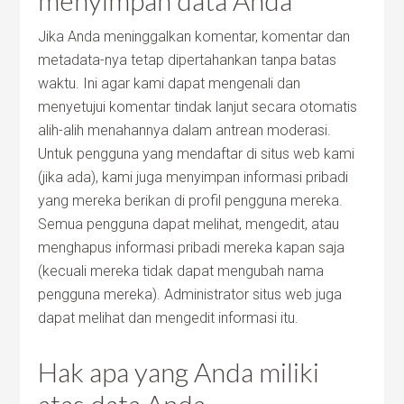
menyimpan data Anda
Jika Anda meninggalkan komentar, komentar dan
metadata-nya tetap dipertahankan tanpa batas
waktu. Ini agar kami dapat mengenali dan
menyetujui komentar tindak lanjut secara otomatis
alih-alih menahannya dalam antrean moderasi.
Untuk pengguna yang mendaftar di situs web kami
(jika ada), kami juga menyimpan informasi pribadi
yang mereka berikan di profil pengguna mereka.
Semua pengguna dapat melihat, mengedit, atau
menghapus informasi pribadi mereka kapan saja
(kecuali mereka tidak dapat mengubah nama
pengguna mereka). Administrator situs web juga
dapat melihat dan mengedit informasi itu.
Hak apa yang Anda miliki