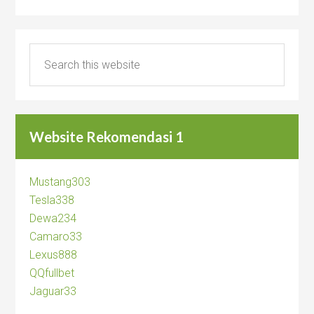
Website Rekomendasi 1
Mustang303
Tesla338
Dewa234
Camaro33
Lexus888
QQfullbet
Jaguar33