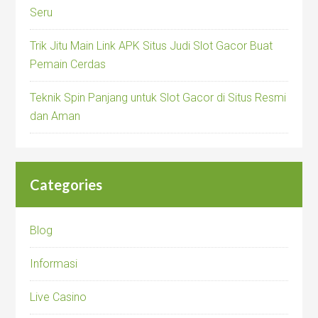
Seru
Trik Jitu Main Link APK Situs Judi Slot Gacor Buat
Pemain Cerdas
Teknik Spin Panjang untuk Slot Gacor di Situs Resmi
dan Aman
Categories
Blog
Informasi
Live Casino