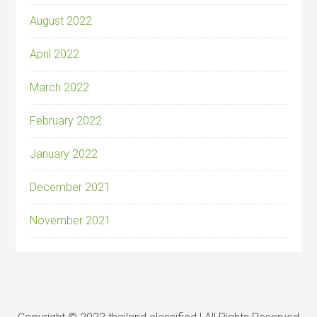
August 2022
April 2022
March 2022
February 2022
January 2022
December 2021
November 2021