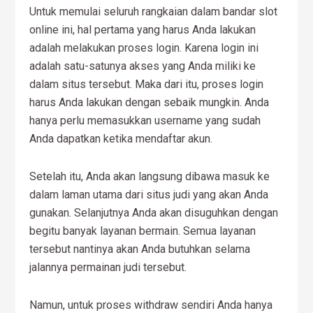
Untuk memulai seluruh rangkaian dalam bandar slot
online ini, hal pertama yang harus Anda lakukan
adalah melakukan proses login. Karena login ini
adalah satu-satunya akses yang Anda miliki ke
dalam situs tersebut.
Maka dari itu, proses login
harus Anda lakukan dengan sebaik mungkin. Anda
hanya perlu memasukkan username yang sudah
Anda dapatkan ketika mendaftar akun.
Setelah itu, Anda akan langsung dibawa masuk ke
dalam laman utama dari situs judi yang akan Anda
gunakan. Selanjutnya Anda akan disuguhkan dengan
begitu banyak layanan bermain.
Semua layanan
tersebut nantinya akan Anda butuhkan selama
jalannya permainan judi tersebut.
Namun, untuk proses withdraw sendiri Anda hanya