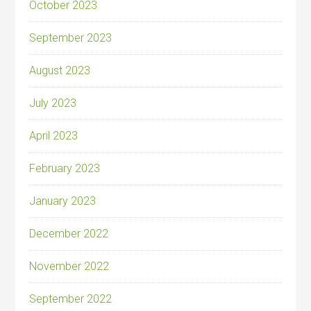
October 2023
September 2023
August 2023
July 2023
April 2023
February 2023
January 2023
December 2022
November 2022
September 2022