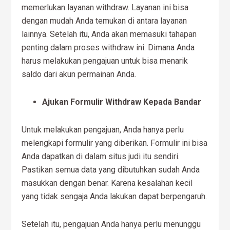
memerlukan layanan withdraw.
Layanan ini bisa
dengan mudah Anda temukan di antara layanan
lainnya. Setelah itu, Anda akan memasuki tahapan
penting dalam proses withdraw ini. Dimana Anda
harus melakukan pengajuan untuk bisa menarik
saldo dari akun permainan Anda.
Ajukan Formulir Withdraw Kepada Bandar
Untuk melakukan pengajuan, Anda hanya perlu
melengkapi formulir yang diberikan. Formulir ini bisa
Anda dapatkan di dalam situs judi itu sendiri.
Pastikan semua data yang dibutuhkan sudah Anda
masukkan dengan benar.
Karena kesalahan kecil
yang tidak sengaja Anda lakukan dapat berpengaruh.
Setelah itu, pengajuan Anda hanya perlu menunggu