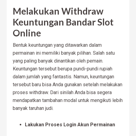
Melakukan Withdraw
Keuntungan Bandar Slot
Online
Bentuk keuntungan yang ditawarkan dalam
permainan ini memiliki banyak pilihan. Salah satu
yang paling banyak dinantikan oleh pemain.
Keuntungan tersebut berupa pundi-pundi rupiah
dalam jumlah yang fantastis.
Namun, keuntungan
tersebut baru bisa Anda gunakan setelah melakukan
proses withdraw. Dari sinilah Anda bisa segera
mendapatkan tambahan modal untuk mengikuti lebih
banyak taruhan judi.
Lakukan Proses Login Akun Permainan