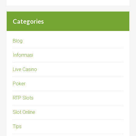
Categories
Blog
Informasi
Live Casino
Poker
RTP Slots
Slot Online
Tips